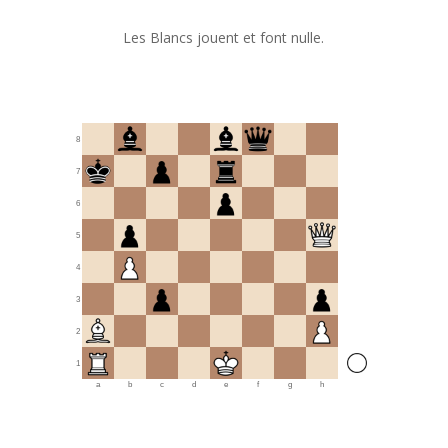
Les Blancs jouent et font nulle.
8
7
6
5
4
3
2
1
a
b
c
d
e
f
g
h