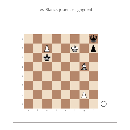
Les Blancs jouent et gagnent
8
7
6
5
4
3
2
1
a
b
c
d
e
f
g
h