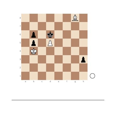
8
7
6
5
4
3
2
1
a
b
c
d
e
f
g
h