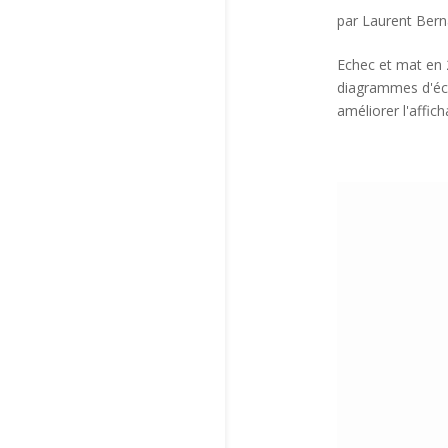
par
Laurent Ber
Echec et mat en 2
diagrammes d'éch
améliorer l'affic