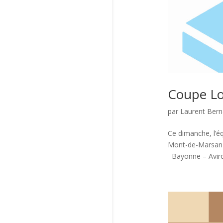
Coupe Lo
par
Laurent Ber
Ce dimanche, l’é
Mont-de-Marsan af
Bayonne – Aviro