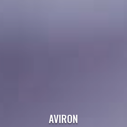
AVIRON