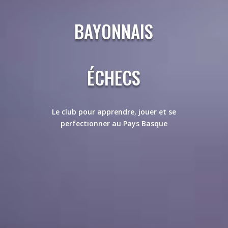
BAYONNAIS
ÉCHECS
Le club pour apprendre, jouer et se
perfectionner au Pays Basque