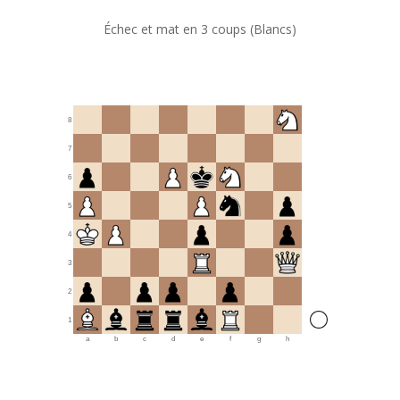
Échec et mat en 3 coups (Blancs)
8
7
6
5
4
3
2
1
a
b
c
d
e
f
g
h