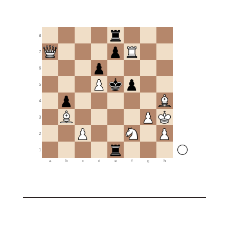
8
7
6
5
4
3
2
1
a
b
c
d
e
f
g
h