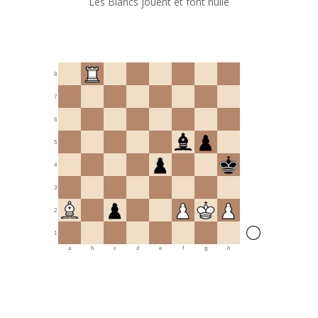
Les Blancs jouent et font nulle
8
7
6
5
4
3
2
1
a
b
c
d
e
f
g
h