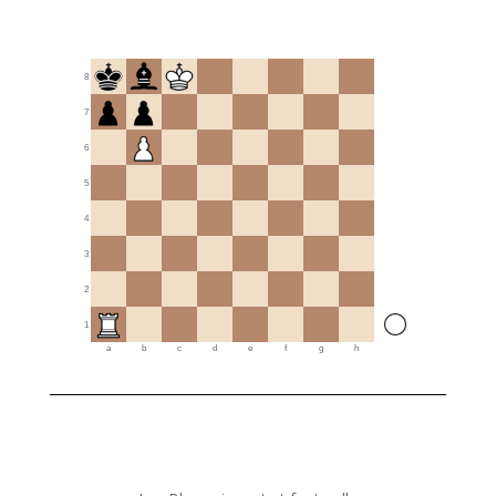
8
7
6
5
4
3
2
1
a
b
c
d
e
f
g
h