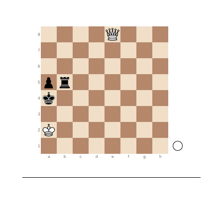
8
7
6
5
4
3
2
1
a
b
c
d
e
f
g
h