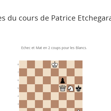
es du cours de Patrice Etchegar
Echec et Mat en 2 coups pour les Blancs.
8
7
6
5
4
3