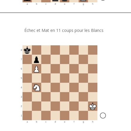
a
b
c
d
e
f
g
h
Échec et Mat en 11 coups pour les Blancs
8
7
6
5
4
3
2
1
a
b
c
d
e
f
g
h