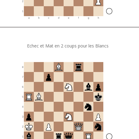
2
1
a
b
c
d
e
f
g
h
Echec et Mat en 2 coups pour les Blancs
8
7
6
5
4
3
2
1