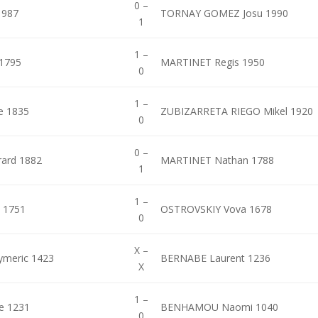
0 –
1987
TORNAY GOMEZ Josu 1990
1
1 –
 1795
MARTINET Regis 1950
0
1 –
e 1835
ZUBIZARRETA RIEGO Mikel 1920
0
0 –
ard 1882
MARTINET Nathan 1788
1
1 –
 1751
OSTROVSKIY Vova 1678
0
X –
meric 1423
BERNABE Laurent 1236
X
1 –
e 1231
BENHAMOU Naomi 1040
0