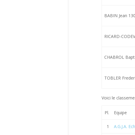
BABIN Jean 13
RICARD-CODEV
CHABROL Bapti
TOBLER Freder
Voici le classeme
Pl.
Equipe
1
A.G.J.A. Ec