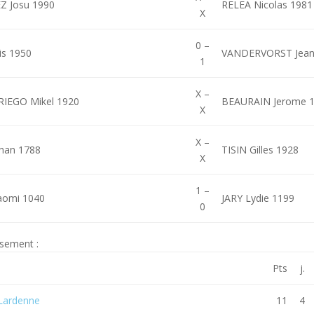
 Josu 1990
RELEA Nicolas 1981
X
0 –
s 1950
VANDERVORST Jean
1
X –
IEGO Mikel 1920
BEAURAIN Jerome 
X
X –
han 1788
TISIN Gilles 1928
X
1 –
omi 1040
JARY Lydie 1199
0
ssement :
Pts
j.
Lardenne
11
4