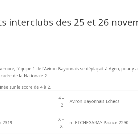
ts interclubs des 25 et 26 nov
mbre, l’équipe 1 de l’Aviron Bayonnais se déplaçait à Agen, pour y af
 cadre de la Nationale 2.
linée sur le score de 4 à 2.
4 –
Aviron Bayonnais Echecs
2
X –
n 2319
m ETCHEGARAY Patrice 2290
X