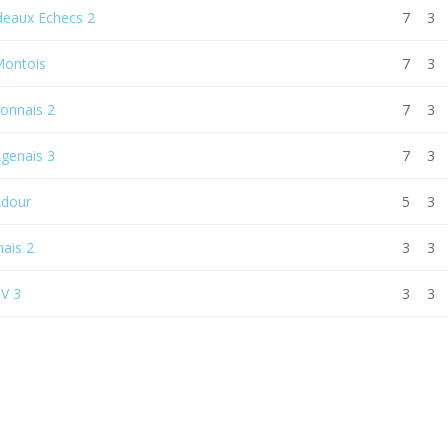
deaux Echecs 2
7
3
Montois
7
3
onnais 2
7
3
Agenais 3
7
3
Adour
5
3
nais 2
3
3
IV 3
3
3