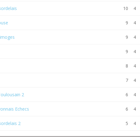
Bordelais
10
4
louse
9
4
 Limoges
9
4
9
4
8
4
7
4
Toulousain 2
6
4
yonnais Echecs
6
4
Bordelais 2
5
4