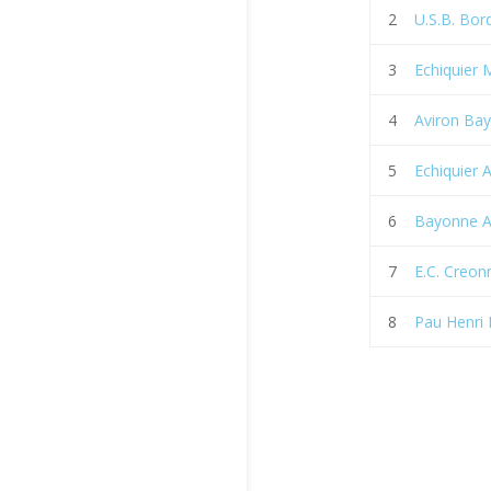
2
U.S.B. Bor
3
Echiquier 
4
Aviron Bay
5
Echiquier 
6
Bayonne 
7
E.C. Creon
8
Pau Henri 