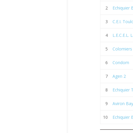
2
Echiquier 
3
C.E.I. Tou
4
L.E.C.E.L.
5
Colomiers
6
Condom
7
Agen 2
8
Echiquier 
9
Aviron Ba
10
Echiquier 