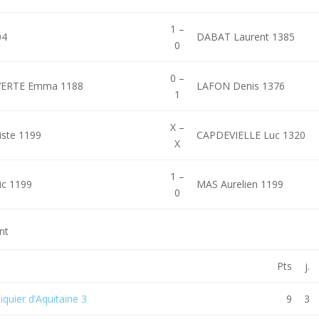
1 –
04
DABAT Laurent 1385
0
0 –
ERTE Emma 1188
LAFON Denis 1376
1
X –
ste 1199
CAPDEVIELLE Luc 1320
X
1 –
ic 1199
MAS Aurelien 1199
0
nt
Pts
j.
hiquier d’Aquitaine 3
9
3