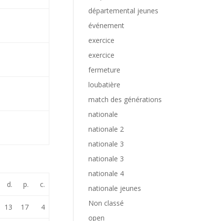
départemental jeunes
événement
exercice
exercice
fermeture
loubatière
match des générations
nationale
nationale 2
nationale 3
nationale 3
nationale 4
d.
p.
c.
nationale jeunes
Non classé
13
17
4
open