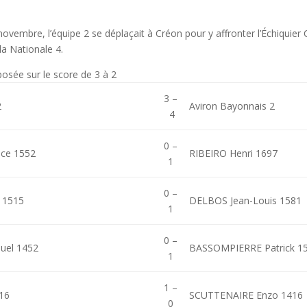
vembre, l’équipe 2 se déplaçait à Créon pour y affronter l’Échiquier 
la Nationale 4.
posée sur le score de 3 à 2
3 –
2
Aviron Bayonnais 2
4
0 –
ce 1552
RIBEIRO Henri 1697
1
0 –
 1515
DELBOS Jean-Louis 1581
1
0 –
el 1452
BASSOMPIERRE Patrick 1
1
1 –
16
SCUTTENAIRE Enzo 1416
0