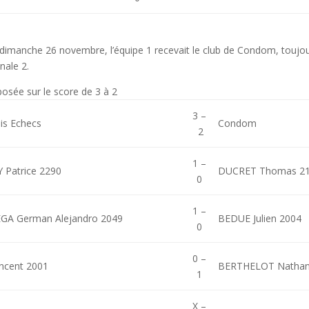
 dimanche 26 novembre, l’équipe 1 recevait le club de Condom, toujou
nale 2.
posée sur le score de 3 à 2
3 –
is Echecs
Condom
2
1 –
Patrice 2290
DUCRET Thomas 2
0
1 –
A German Alejandro 2049
BEDUE Julien 2004
0
0 –
ncent 2001
BERTHELOT Nathan
1
X –