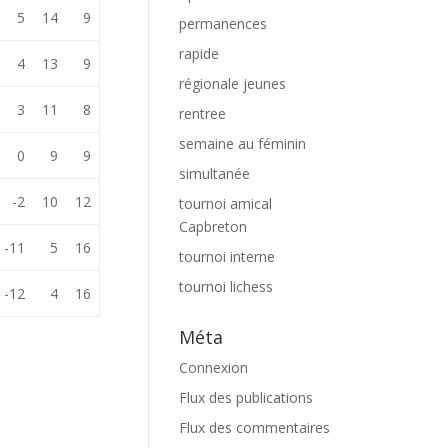
5
14
9
permanences
rapide
4
13
9
régionale jeunes
3
11
8
rentree
semaine au féminin
0
9
9
simultanée
-2
10
12
tournoi amical
Capbreton
-11
5
16
tournoi interne
tournoi lichess
-12
4
16
Méta
Connexion
Flux des publications
Flux des commentaires