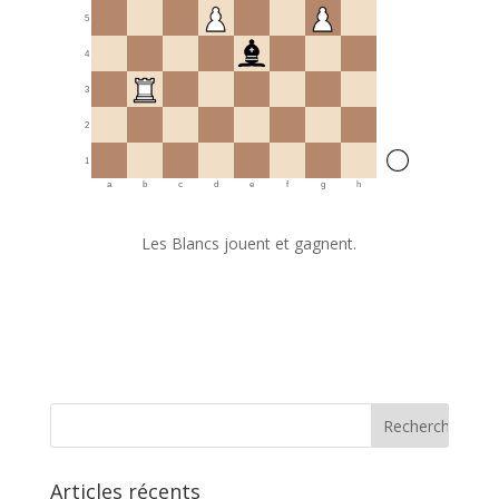
5
4
3
2
1
a
b
c
d
e
f
g
h
Les Blancs jouent et gagnent.
Articles récents