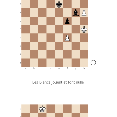
8
7
6
5
4
3
2
1
a
b
c
d
e
f
g
h
Les Blancs jouent et font nulle.
8