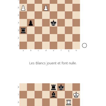
7
6
5
4
3
2
1
a
b
c
d
e
f
g
h
Les Blancs jouent et font nulle.
8
7
6